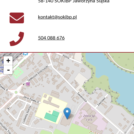
58-140 SOKiBP Jaworzyna Śląska
kontakt@sokibp.pl
504 088 676
+
-